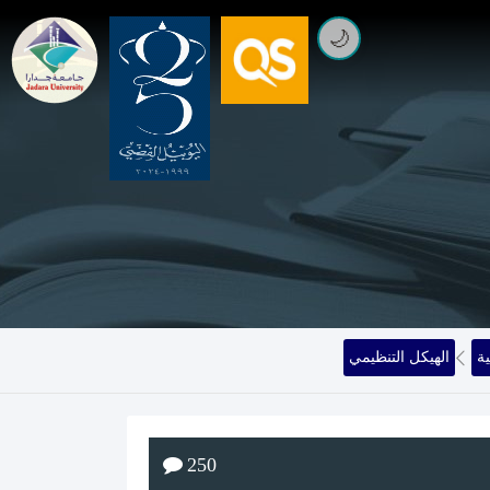
🌙
ة
الهيكل التنظيمي
250