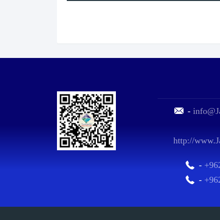
-
info@J
http://www.J
-
+96
-
+96