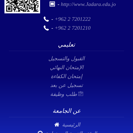
-
http://www.Jadara.edu.jo
-
+962 2 7201222
-
+962 2 7201210
تعليمي
القبول والتسجيل
الإمتحان النهائي
إمتحان الكفاءة
تسجيل عن بعد
طلب وظيفة
عن الجامعة
الرئيسية