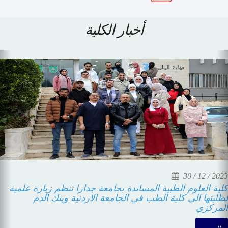
أخبار الكلية
Previous
N
 12 / 2023
10 / 
بي من "جدارا" يزور كلية الطب في الجامعة
كلية العل
 وبنك الدم المركزي
لطلبتها ا
المركزي