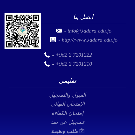
إتصل بنا
-
info@Jadara.edu.jo
-
http://www.Jadara.edu.jo
-
+962 2 7201222
-
+962 2 7201210
تعليمي
القبول والتسجيل
الإمتحان النهائي
إمتحان الكفاءة
تسجيل عن بعد
طلب وظيفة