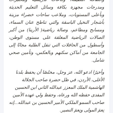
ومدرجات مجهزة بكافة وسائل التعليم الحديثة
وبأعلى المستويات، وملاعب ساحات خضراء مزينة
بأشجار النخيل الباسقة والتي تناطح عنان السماء،
ومسابح ومطاعم، وصالة رياضية( الأرينا) من أكبر
الصالات الرياضية المغلقة على مستوى الوطن،
وأسطول من الحافلات التي تنقل الطلبة مجانًا إلى
الجامعة من أماكن سكنهم وبالعكس، وتأمين صحي
شامل.
وأخيرًا ادعو الله، عز وجل، مخلصًا أن يحفظ بلدنا
الأغلى، الأردن، في ظل حضرة صاحب الجلالة
الهاشمية الملك المعزز عبدالله الثاني ابن الحسين
المفدى حفظه الله ورعاه، وحفظ ولي عهده الأمين
صاحب السمو الملكي الأمير الحسين بن عبدالله...إنه
نِعمٓ المولى ونِعمٓ النصير.