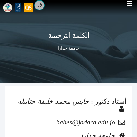
🌙
الكلمة الترحيبية
جامعة جدارا
أستاذ دكتور :
حابس محمد خليفة حتامله
habes@jadara.edu.jo
جامعة جدارا