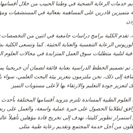
يم خدمات الرعاية الصحية في وطننا الحبيب من خلال أقسامها 
 متميزين قادرين على المساهمة بفعالية في المستشفيات ومؤ
ًا، تقدم الكلية برامج دراسات جامعية في اثنين من التخصصات: 
لوريوس الرعاية التنفسية والعناية الحثيثة. كما وتسعى الكلي
 تم تصميم الخطط الدراسية بعناية فائقة لضمان أن خريجينا يمك
ضافة إلى ذلك، نحن ملتزمون بتعزيز بيئة البحث العلمي، سواء بال
 العلوم الطبية المساندة تلتزم بتزويد أقسامها المختلفة بأحدث 
افق لطلابنا الحصول على خبرة عملية واسعة، والعمل على ربط
استمرار تطوير كليتنا، نهدف إلى تخريج قادة مؤهلين تأهيلاً عا