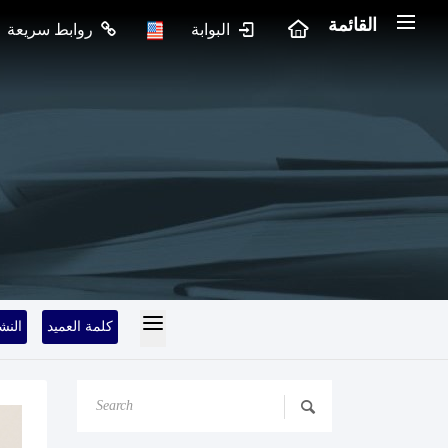
القائمة
البوابة
روابط سريعة
كلمة العميد
النش