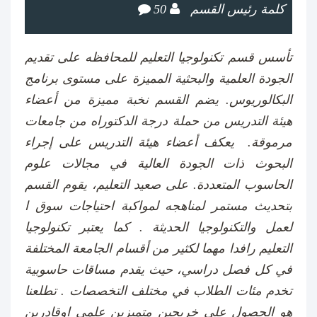
كلمة رئيس القسم
50
تأسس قسم تكنولوجيا التعليم للمحافظه على تقديم
الجودة العلمية والبحثية المميزة على مستوى برنامج
البكالوريوس. ​يضم القسم نخبة مميزة من أعضاء
هيئة التدريس من حملة درجة الدكتوراه من جامعات
مرموقة. يعكف أعضاء هيئة التدريس على إجراء
البحوث ذات الجودة العالية في مجالات علوم
الحاسوب المتعددة. على صعيد التعليم، يقوم القسم
بتحديث مستمر لمناهجه لمواكبة احتياجات سوق ا
لعمل والتكنولوجيا الحديثة
.
كما يعتبر تكنولوجيا
التعليم رافدا مهما لكثير من أقسام الجامعة المختلفة
في كل فصل دراسي، حيث يقدم مساقات حاسوبية
تخدم مئات الطلاب في مختلف التخصصات
.
تطلعنا
هو الحصول على خريجبن متميزين علمي اوقادرين