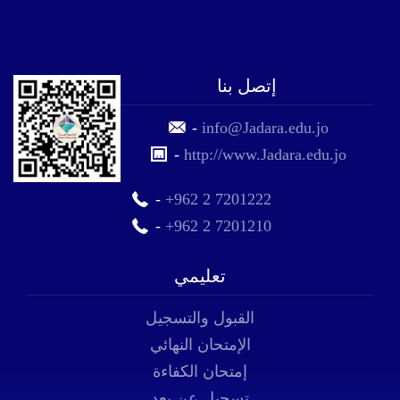
إتصل بنا
-
info@Jadara.edu.jo
-
http://www.Jadara.edu.jo
-
+962 2 7201222
-
+962 2 7201210
تعليمي
القبول والتسجيل
الإمتحان النهائي
إمتحان الكفاءة
تسجيل عن بعد