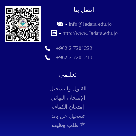
إتصل بنا
-
info@Jadara.edu.jo
-
http://www.Jadara.edu.jo
-
+962 2 7201222
-
+962 2 7201210
تعليمي
القبول والتسجيل
الإمتحان النهائي
إمتحان الكفاءة
تسجيل عن بعد
طلب وظيفة