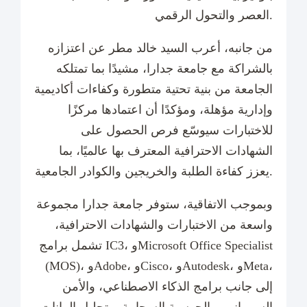
العصر والتحول الرقمي.
من جانبه، أعرب السيد خالد مطر عن اعتزازه
بالشراكة مع جامعة جدارا، مشيدًا بما تمتلكه
الجامعة من بنية تحتية متطورة وكفاءات أكاديمية
وإدارية مؤهلة، ومؤكدًا أن اعتمادها مركزًا
للاختبارات سيوسّع فرص الحصول على
الشهادات الاحترافية المعترف بها عالميًا، بما
يعزز كفاءة الطلبة والخريجين والكوادر الجامعية.
وبموجب الاتفاقية، ستوفر جامعة جدارا مجموعة
واسعة من الاختبارات والشهادات الاحترافية،
تشمل برامج IC3، وMicrosoft Office Specialist
(MOS)، وAdobe، وCisco، وAutodesk، وMeta،
إلى جانب برامج الذكاء الاصطناعي، والأمن