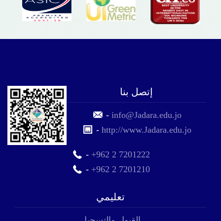
إتصل بنا
-
info@Jadara.edu.jo
-
http://www.Jadara.edu.jo
-
+962 2 7201222
-
+962 2 7201210
تعليمي
القبول والتسجيل