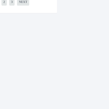
2
3
NEXT