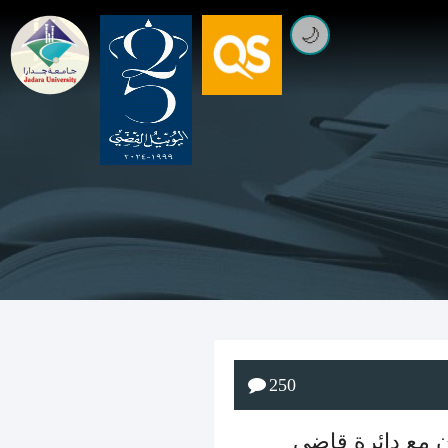
🌙
250
ون مع دائرة قاضي