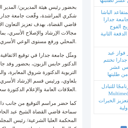
عشر لطلبتها
بحضور رئيس هيئة المديرين/ المدير الع
متقاعد الباشا
شكري المراشدة، وقّعت جامعة جدارا ا
جامعة جدارا
قاضي القضاة، بهدف تعزيز التعاون الأ
يج الفوج
مجالات الإرشاد والإصلاح الأسري، بم
فعة الثانية
المحلي ورفع مستوى الوعي الأسري.
 فواز عبد
ومثّل جامعة جدارا في توقيع الاتفاقية
جدارا تختتم
الدكتور حابس الزبون، بحضور وفد جا
امس عشر
التربوية الدكتورة شروق المعابرة، وال
 من طلبتها
بلعاوي، ورئيس قسم الإرشاد الأسري ا
مجًا للتبادل
العلاقات العامة والإعلام الدكتورة سخاء الروابدة.
بي مع جامعة Multimedia
ليزية لتعزيز الخبرات
كما حضر مراسم التوقيع من جانب دا
ولية
سماحة قاضي القضاة الشيخ عبد الحا
المحكمة العليا الشرعية/ رئيس المج