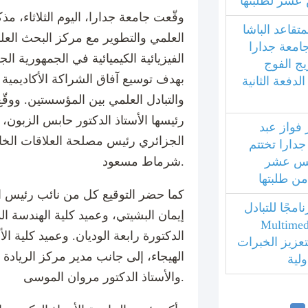
عشر لطلبتها
وقّعت جامعة جدارا، اليوم الثلاثاء، 
متقاعد الباشا
العلمي والتطوير مع مركز البحث العلم
جامعة جدارا
الفيزيائية الكيميائية في الجمهورية ال
يج الفوج
بهدف توسيع آفاق الشراكة الأكاديمية
فعة الثانية
والتبادل العلمي بين المؤسستين. ووقّع
رئيسها الأستاذ الدكتور حابس الزبون، 
 فواز عبد
الجزائري رئيس مصلحة العلاقات الخار
جدارا تختتم
امس عشر
شرماط مسعود.
 من طلبتها
كما حضر التوقيع كل من نائب رئيس ال
مجًا للتبادل
إيمان البشيتي، وعميد كلية الهندسة ال
بي مع جامعة Multimedia
الدكتورة رابعة الوديان. وعميد كلية الأ
ليزية لتعزيز الخبرات
الهيجاء، إلى جانب مدير مركز الريادة 
ولية
والأستاذ الدكتور مروان الموسى.