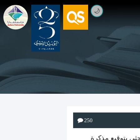
🌙
250
حثي بتوقيع مذكرة