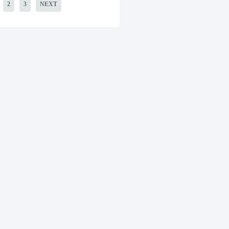
2
3
NEXT