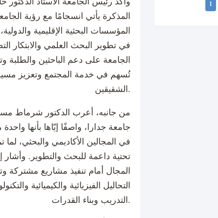
وأكد رئيس الجامعة الأستاذ الدكتور ح
1
المذكرة يأتي انسجامًا مع رؤية الجامعة
المؤسسات البحثية الإقليمية والدولية،
في تطوير البحث العلمي والابتكار ال
الجامعة على دعم الباحثين والطلبة وتو
تُسهم في خدمة المجتمع وتعزيز مسيرة
الشقيقين.
من جانبه، أعرب الدكتور شرماط مسعو
جامعة جدارا، واصفًا إيّاها بأنها واحد
في المجالين الأكاديمي والبحثي، لما ت
تحتية داعمة للبحث والتطوير. وأشار 
المجال أمام تنفيذ مشاريع مشتركة وت
التحاليل الفيزيائية والكيميائية والتكنو
التدريب وبناء القدرات.