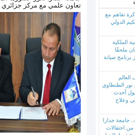
تعاون علمي مع مركز جزائري
كرة تفاهم مع
كيم الدولي
ية الملكية
ان ملحقًا
ز برنامج صيانة
العالم
 نور الطنطاوي
ول أحدث
ئي وعلاج
.. جامعة جدارا
 من احتفالات