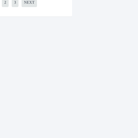
2
3
NEXT