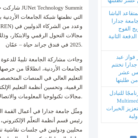
عشر لطلبتها
شاركت جامعة جد
متقاعد الباشا
التي نظمتها شبكة الجامعات الأردنية ب
جامعة جدارا
يج الفوج
فعة الثانية
2025 في فندق جراند حياة – عمّان.
 فواز عبد
وجاءت مشاركة الجامعة تلبيةً للدعوة 
جدارا تختتم
الجامعات الأردنية، انطلاقًا من حر
امس عشر
التعليم العالي في المنصات المتخصصة 
 من طلبتها
الرقمية، وتحسين أنظمة التعليم الإلك
مجًا للتبادل
مجالات تكنولوجيا المعلومات والاتصالات.
بي مع جامعة Multimedia
ليزية لتعزيز الخبرات
ومثّل جامعة جدارا في أعمال القمة ا
ولية
رئيس قسم أنظمة التعلّم الإلكتروني،
محليين ودوليين في جلسات نقاشية تنا