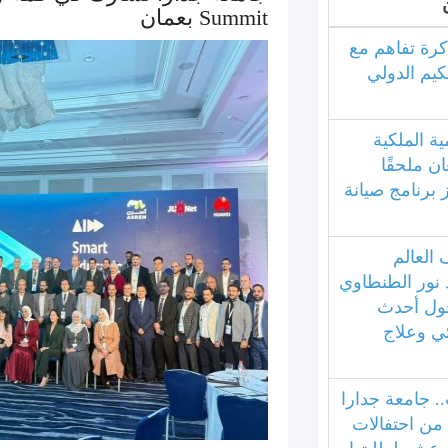
Summit بعمان
كرة تفاهم مع
كيم الدولي
ية الملكية
ان ملحقًا
ز برنامج صيانة
العالم
 نور الطنطاوي
ول أحدث
ئي وعلاج
.. جامعة جدارا
 من احتفالات