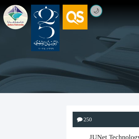
🌙
250
معة جدارا تشارك في قمة JUNet Technology