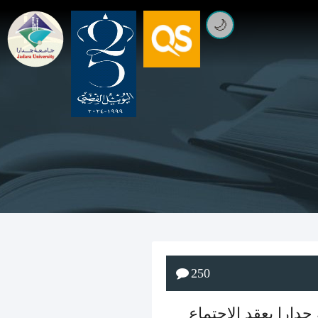
🌙
250
دارا يعقد الاجتماع