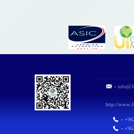
-
info@J
http://www.J
-
+96
-
+96