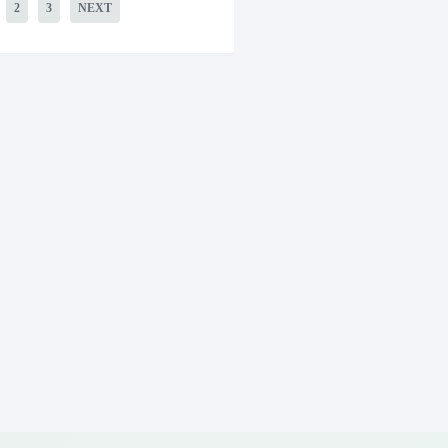
2
3
NEXT