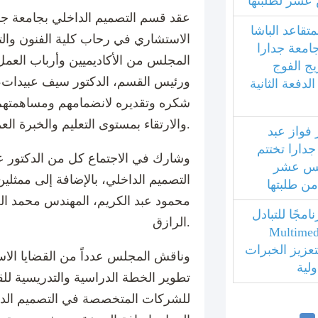
عشر لطلبتها
عقد قسم التصميم الداخلي بجامعة جد
متقاعد الباشا
الاستشاري في رحاب كلية الفنون وال
جامعة جدارا
المجلس من الأكاديميين وأرباب العم
يج الفوج
ورئيس القسم، الدكتور سيف عبيدات، 
فعة الثانية
شكره وتقديره لانضمامهم ومساهمته
والارتقاء بمستوى التعليم والخبرة العملية للطلبة.
 فواز عبد
جدارا تختتم
وشارك في الاجتماع كل من الدكتور 
امس عشر
التصميم الداخلي، بالإضافة إلى ممثل
 من طلبتها
محمود عبد الكريم، المهندس محمد الع
مجًا للتبادل
الرازق.
بي مع جامعة Multimedia
ليزية لتعزيز الخبرات
وناقش المجلس عدداً من القضايا الاست
ولية
تطوير الخطة الدراسية والتدريسية للق
للشركات المتخصصة في التصميم الداخ