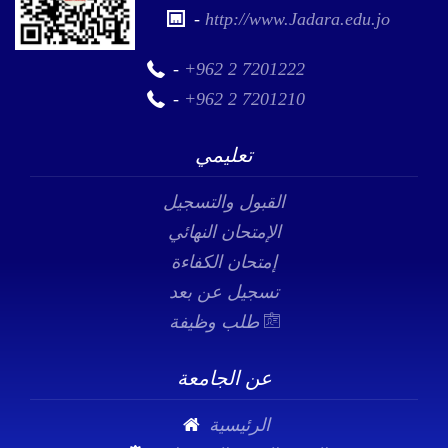
-
http://www.Jadara.edu.jo
-
+962 2 7201222
-
+962 2 7201210
تعليمي
القبول والتسجيل
الإمتحان النهائي
إمتحان الكفاءة
تسجيل عن بعد
طلب وظيفة
عن الجامعة
الرئيسية