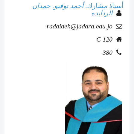
أستاذ مشارك.
أحمد توفيق حمدان
الردايده
radaideh@jadara.edu.jo
C 120
380