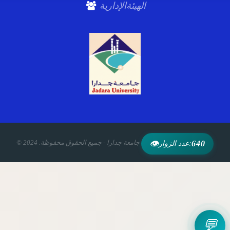
الهيئةالإدارية
© 2024 .جامعة جدارا - جميع الحقوق محفوظة
👁
640
عدد الزوار:
💬