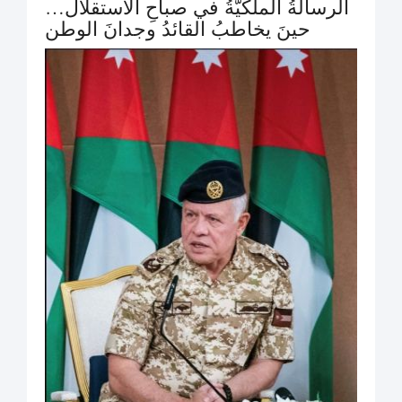
الرسالةُ الملكيّةُ في صباحِ الاستقلال…
حينَ يخاطبُ القائدُ وجدانَ الوطن