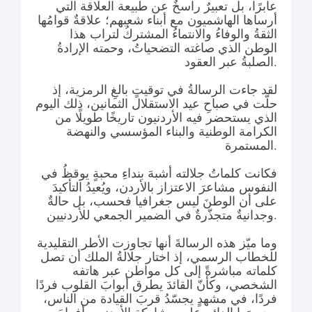
عابرًا، بل تعبيرٌ راسخٌ عن طبيعة العلاقة التي
أرساها الهاشميون مع أبناء شعبهم؛ علاقةٌ قوامُها
الثقةُ والوفاءُ والانتماءُ المشتركُ لتراب هذا
الوطن الذي صاغته التضحياتُ، وحمته الإرادةُ
الصلبةُ عبر العقود.
لقد جاءت الرسالةُ في توقيتٍ بالغِ الرمزية، إذ
حلّت في صباحِ عيد الاستقلال الثمانين، ذلك اليوم
الذي يستحضر فيه الأردنيون تاريخًا طويلًا من
الكرامة الوطنية والبناء المؤسسي والنهضة
المستمرة.
فكانت كلماتُ جلالته أشبهَ بنداءِ محبةٍ يوقظُ في
النفوس مشاعرَ الاعتزاز بالأردن، ويُعيدُ التأكيدَ
على أن الوطنَ ليس جغرافيا فحسب، بل حالةٌ
وجدانيةٌ متجذّرةٌ في الضمير الجمعي للأردنيين.
وما ميّز هذه الرسالةَ أنها تجاوزت الأطر التقليدية
للخطاب الرسمي، إذ اختار جلالةُ الملك أن تصل
كلماته مباشرةً إلى كل مواطن عبر هاتفه
الشخصي، وكأنّ القائدَ يطرق أبوابَ القلوب فردًا
فردًا، في مشهدٍ يجسّدُ قربَ القيادة من الناس،