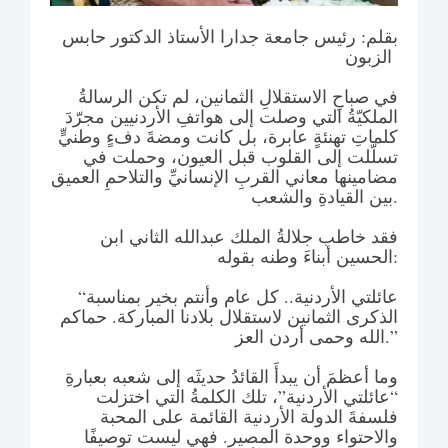
بقلم: رئيس جامعة جدارا الأستاذ الدكتور حابس
الزبون
في صباحِ الاستقلالِ الثمانين، لم تكن الرسالةُ
الملكيّةُ التي وصلت إلى هواتفِ الأردنيين مجرّدَ
كلماتِ تهنئةٍ عابرة، بل كانت ومضةَ دفءٍ وطنيٍّ
تسلّلت إلى القلوب قبل العيون، وحملت في
مضامينها معاني القربِ الإنسانيِّ والتلاحمِ العميق
بين القيادةِ والشعب.
فقد خاطب جلالةُ الملك عبدالله الثاني ابن
الحسين أبناءَ وطنه بقوله:
“عائلتي الأردنية.. كل عام وأنتم بخير بمناسبة
الذكرى الثمانين لاستقلال بلادنا المباركة. حماكم
الله وحمى أردن العز.”
وما أعظمَ أن يبدأَ القائدُ حديثَه إلى شعبه بعبارةِ
“عائلتي الأردنية”، تلك الكلمةُ التي اختزلت
فلسفةَ الدولة الأردنية القائمة على المحبة
والاحتواء ووحدة المصير. فهي ليست توصيفًا