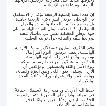
وحرصَها الدائم على مشاركة الأردنيين أفراحَهم
الوطنية ومشاعرَهم الإنسانية.
إنّ هذه اللفتةَ الملكيةَ الرفيعة تؤكد أن الاستقلالَ
في الوجدان الأردني ليس ذكرى تاريخية جامدة،
بل مسيرةٌ حيّةٌ من العطاء والسيادة والعمل
المتواصل. كما تعكس إيمانَ القيادة الهاشمية بأن
قوةَ الوطن الحقيقية تكمن في تماسك شعبه
ووحدة صفّه والتفافه حول ثوابته الوطنية.
وفي الذكرى الثمانين لاستقلال المملكة الأردنية
الهاشمية، يقف الأردنيون اليوم أكثرَ إيمانًا
بوطنهم، وأكثرَ اعتزازًا بقيادتهم الهاشمية
الحكيمة، مستمدّين من هذه الرسالة الملكية
روحَ الأمل والثقة بالمستقبل، ومؤكدين أن
الأردن سيبقى، بعون الله، وطنَ العزّةِ والمنعة،
وواحةَ الأمن والاستقرار، ورايةً خفّاقةً بالمجد
والكبرياء.
حفظ الله الأردن، ودامت رايةُ الاستقلال خفّاقةً
في سمائه، وأدام على الوطن قيادته الهاشمية
الحكيمة، ليبقى أردنُّنا العزيز عنوانًا للفخر
والكرامة عبر الأزمان.