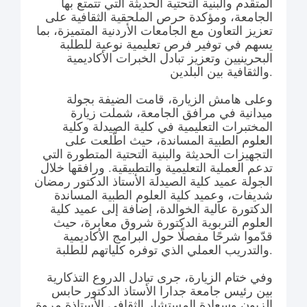
المتقدم والبنية التحتية الحديثة التي تتمتع بها
الجامعة، ومؤكدة حرص الملحقية الثقافية على
تعزيز التعاون مع الجامعات الأردنية المتميزة، بما
يسهم في توفير فرص تعليمية نوعية للطلبة
البحرينيين وتعزيز تبادل الخبرات الأكاديمية
والثقافية بين البلدين.
وعلى هامش الزيارة، قامت الضيفة بجولة
ميدانية في مرافق الجامعة، شملت زيارة
المختبرات التعليمية في كلية الصيدلة وكلية
العلوم الطبية المساندة، حيث اطّلعت على
التجهيزات الحديثة والبنية التحتية المتطورة التي
تدعم العملية التعليمية والتطبيقية. ورافقها خلال
الجولة عميد كلية الصيدلة الأستاذ الدكتور رمضان
شديفات، وعميد كلية العلوم الطبية المساندة
الدكتورة عالية الخوالدة، إضافة إلى عميد كلية
العلوم التربوية الدكتورة شروق معابرة، حيث
قدّموا شرحًا مفصلًا حول البرامج الأكاديمية
والتدريب العملي الذي توفره كلياتهم للطلبة.
وفي ختام الزيارة، جرى تبادل الدروع التذكارية
بين رئيس جامعة جدارا الأستاذ الدكتور حابس
الزبون وسعادة المستشار الثقافي الأستاذة مروة