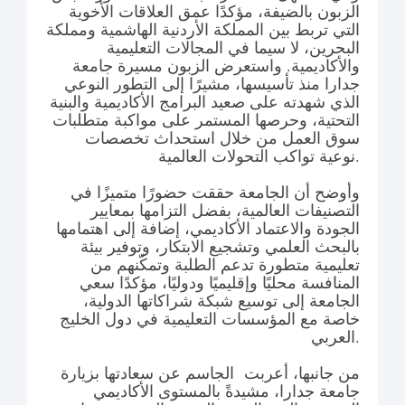
الزبون بالضيفة، مؤكدًا عمق العلاقات الأخوية
التي تربط بين المملكة الأردنية الهاشمية ومملكة
البحرين، لا سيما في المجالات التعليمية
والأكاديمية. واستعرض الزبون مسيرة جامعة
جدارا منذ تأسيسها، مشيرًا إلى التطور النوعي
الذي شهدته على صعيد البرامج الأكاديمية والبنية
التحتية، وحرصها المستمر على مواكبة متطلبات
سوق العمل من خلال استحداث تخصصات
نوعية تواكب التحولات العالمية.
وأوضح أن الجامعة حققت حضورًا متميزًا في
التصنيفات العالمية، بفضل التزامها بمعايير
الجودة والاعتماد الأكاديمي، إضافة إلى اهتمامها
بالبحث العلمي وتشجيع الابتكار، وتوفير بيئة
تعليمية متطورة تدعم الطلبة وتمكّنهم من
المنافسة محليًا وإقليميًا ودوليًا، مؤكدًا سعي
الجامعة إلى توسيع شبكة شراكاتها الدولية،
خاصة مع المؤسسات التعليمية في دول الخليج
العربي.
من جانبها، أعربت الجاسم عن سعادتها بزيارة
جامعة جدارا، مشيدةً بالمستوى الأكاديمي