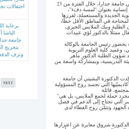
أطلقت كلية العلوم التربوية في جامعة جدارا، خلال الفترة من 23
احتفالات تخ
بر 2025، مبادرة إنسانية بعنوان "لمسة دفء"،
وية الجديدة والمستعملة، لفرزها
المحتاجة في المناطق الأقل حظًا،
برعاية الل
 الطلبة وبنك الملابس الخيري،
الباشا أ
جامعة جدار
 بحضور رئيس الجامعة بالوكالة
بتخريج ا
ي، وعميد كلية العلوم التربوية
وتزف الدفعة
 شؤون الطلبة الدكتور ماهر
ئة التدريسية، وبمشاركة واسعة من
أكدت الدكتورة البشيتي أن جامعة
NEXT
كاديميّيها التي تجسد روح المسؤولية
"إن مبادرة 'لمسة دفء' لا تُعد مجرد حملة لجمع الملابس، بل هي
ر التي تحتاج إلى الدعم في فصل
 الجهود وتثمّن روح العطاء لدى
 الدكتورة شروق معابرة عن اعتزازها