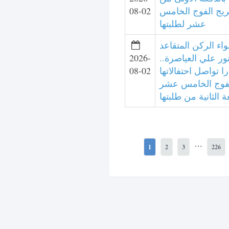
ريج الفوج الخامس
08-02
عشر لطلبتها
واء الركن المتقاعد
نور علي العياصرة..
2026-
ا تواصل احتفالاتها
08-02
لفوج الخامس عشر
 الثانية من طلبتها
...
1
2
3
226