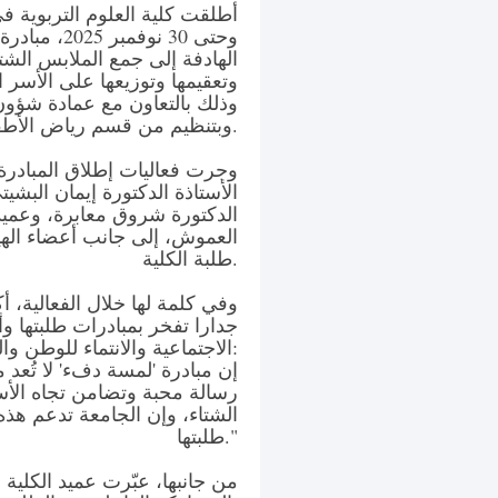
وحتى 30 نوفم
الهادفة إلى جمع الملابس الشت
وتعقيمها وتوزيعها على الأسر 
وذلك بالتعاون مع عمادة شؤون
وبتنظيم من قسم رياض الأطفال ممثلًا بالدكتور لؤي عبيدات.
وجرت فعاليات إطلاق المبادرة
الأستاذة الدكتورة إيمان البشيت
الدكتورة شروق معابرة، وعميد
العموش، إلى جانب أعضاء الهي
طلبة الكلية.
وفي كلمة لها خلال الفعالية، 
جدارا تفخر بمبادرات طلبتها وأ
الاجتماعية والانتماء للوطن والمجتمع، قائلة:
رسالة محبة وتضامن تجاه الأس
الشتاء، وإن الجامعة تدعم هذه
طلبتها."
من جانبها، عبّرت عميد الكلية