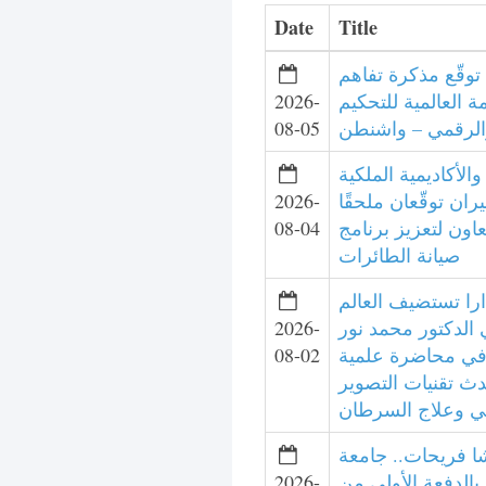
Date
Title
توقّع مذكرة تفاهم
 العالمية للتحكيم
2026-
الرقمي – واشنطن
08-05
الأكاديمية الملكية
يران توقّعان ملحقًا
2026-
تعاون لتعزيز برنامج
08-04
صيانة الطائرات
را تستضيف العالم
 الدكتور محمد نور
2026-
في محاضرة علمية
08-02
ث تقنيات التصوير
ئي وعلاج السرطان
شا فريحات.. جامعة
بالدفعة الأولى من
2026-