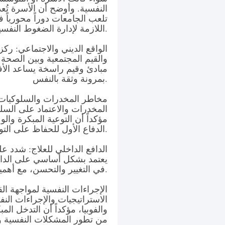
النفسية. وأوضح أن الأسرة تُعد
تلعب الجامعات دوراً محورياً 
اللازمة لإدارة الضغوط النفسية والتحديات الأكاديمية والاجتماعية.
الواقع الديني والاجتماعي: ركز 
والقيم المجتمعية وبين الصحة ا
مبادئ وقيم راسخة يساعد الأف
بمرونة وثقة بالنفس.
مخاطر المخدرات والسلوكيات ال
المخدرات والاعتماد على السل
مؤكداً أن التوعية المبكرة وا
الدفاع الأول للحفاظ على التوازن النفسي.
الدافع الداخلي للعلاج: شدد ع
يعتمد بشكل أساسي على الدافع 
في التغيير والتحسن، مع أهمية تهيئة بيئة داعمة وصحية حوله.
الإجراءات النفسية لمواجهة ا
الاستراتيجيات والإجراءات النفس
والفوبيا، مؤكداً أن التدخل ال
من تطور المشكلات النفسية و