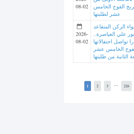
ريج الفوج الخامس
08-02
عشر لطلبتها
واء الركن المتقاعد
نور علي العياصرة..
2026-
ا تواصل احتفالاتها
08-02
لفوج الخامس عشر
 الثانية من طلبتها
...
1
2
3
226