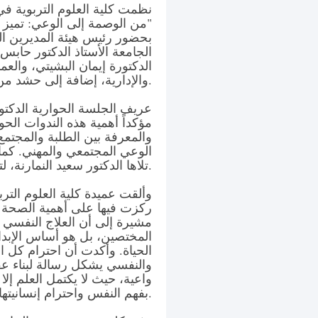
نظمت كلية العلوم التربوية ف
"من الوصمة إلى الوعي: تميز ال
بحضور رئيس هيئة المديرين ا
الجامعة الأستاذ الدكتور حابس 
الدكتورة إيمان البشيتي، والعمد
والإدارية، إضافة إلى حشد من الطلبة.
عريف الجلسة الحوارية الدكتور
مؤكداً أهمية هذه الندوات الحو
والمعرفة بين الطلبة والمجتم
الوعي المجتمعي والمهني. كما 
تلاها الدكتور سعيد النمارنة، لتكون بداية روحانية للفعالية.
وألقت عميدة كلية العلوم التر
ركزت فيها على أهمية الصحة ال
مشيرة إلى أن العلاج النفسي ل
المختصين، بل هو أساس الإبدا
الحياة. وأكدت أن احترام كل ا
والنفسي يشكل رسالة لبناء ع
واعية، حيث لا يكتمل العلم إلا با
بفهم النفس واحترام إنسانيتها.