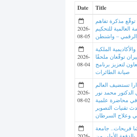
Date
Title
توقّع مذكرة تفاهم
 العالمية للتحكيم
2026-
الرقمي – واشنطن
08-05
الأكاديمية الملكية
يران توقّعان ملحقًا
2026-
تعاون لتعزيز برنامج
08-04
صيانة الطائرات
را تستضيف العالم
 الدكتور محمد نور
2026-
في محاضرة علمية
08-02
ث تقنيات التصوير
ئي وعلاج السرطان
شا فريحات.. جامعة
بالدفعة الأولى من
2026-