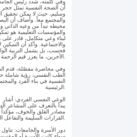
وفي كلمته، شدد رئيس الجامعة
أن الصحة النفسية تمثل حجر ا
وسليم، حيث لا يمكن تحقيق التق
والمجتمع معاً. وأضاف أن البص
محيطه تبدأ من وعيه الذاتي و
والمؤسسات التعليمية هو تمكين
لبناء وعي متكامل، قادر على م
والاجتماعية. وأكد أن التمكين 
فحسب، بل يشمل التربية الواع
الآخرين، ما يعزز قيم الرحمة والعدالة والمهنية في المجتمع.
وفي محاضرة مفصّلة، قدم الدك
الطب النفسي، رؤية شاملة حو
النفسية في بناء الفرد والمجت
الرئيسية:
الوعي النفسي الفردي: أشار ا
يبدأ بالتعرف على المشاعر الد
مصادر القلق والخوف، مؤكداً 
القرارات السليمة والتفاعل الصحي مع الآخرين.
دور الأسرة والجامعات: تناول أب
سواء كانت الأسرة أو المؤسسة