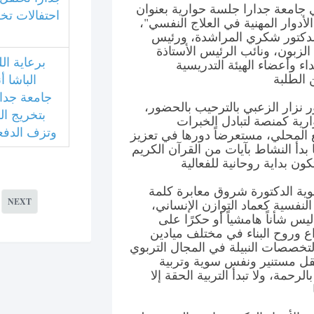
ي جامعة جدارا جلسة حوارية بعنوان
احتفالات تخ
أدوار المهنية في العلاج النفسي"،
لدكتور شكري المراشدة، ورئيس
الزبون، ونائب الرئيس الأستاذة
برعاية الل
اء وأعضاء الهيئة التدريسية
الباشا أ
جامعة جدار
 نزار الزعبي بالترحيب بالحضور،
بتخريج ا
ارية كمنصة لتبادل الخبرات
وتزف الدفعة
ع المحلي، مستعرضاً دورها في تعزيز
بدأ النشاط بآيات من القرآن الكريم
بوية الدكتورة شروق معابرة كلمة
NEXT
نفسية كعماد التوازن الإنساني،
يس شأناً هامشياً أو حكرًا على
ع وروح البناء في مختلف ميادين
لتخصصات النبيلة في المجال التربوي
قل مستنير ونفس سوية وتربية
لرحمة، ولا تبدأ التربية الحقة إلا