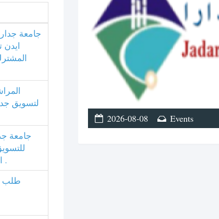
جامعة جدار
ايدن ت
المشترك
المرا
لتسويق  ..
2026-08-08
Events
جامعة جدا
للتسويق
اتفاقية تعاون علمي .
طلب ا