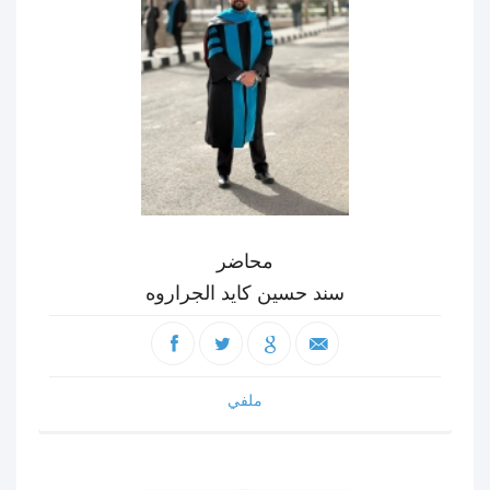
محاضر
سند حسين كايد الجراروه
ملفي