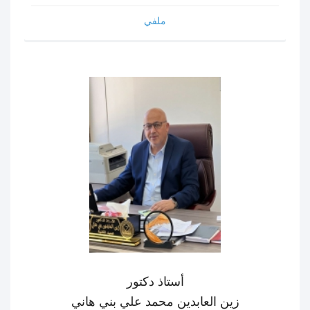
ملفي
أستاذ دكتور
زين العابدين محمد علي بني هاني