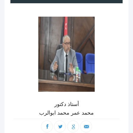
أستاذ دكتور
محمد عمر محمد ابوالرب